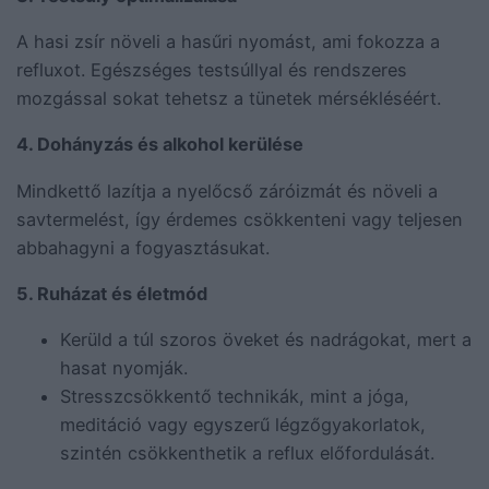
A hasi zsír növeli a hasűri nyomást, ami fokozza a
refluxot. Egészséges testsúllyal és rendszeres
mozgással sokat tehetsz a tünetek mérsékléséért.
4. Dohányzás és alkohol kerülése
Mindkettő lazítja a nyelőcső záróizmát és növeli a
savtermelést, így érdemes csökkenteni vagy teljesen
abbahagyni a fogyasztásukat.
5. Ruházat és életmód
Kerüld a túl szoros öveket és nadrágokat, mert a
hasat nyomják.
Stresszcsökkentő technikák, mint a jóga,
meditáció vagy egyszerű légzőgyakorlatok,
szintén csökkenthetik a reflux előfordulását.