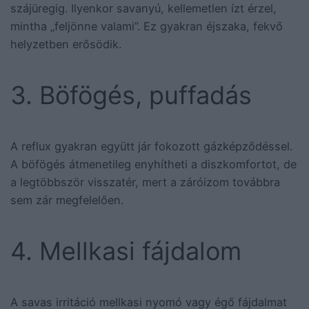
szájüregig. Ilyenkor savanyú, kellemetlen ízt érzel,
mintha „feljönne valami”. Ez gyakran éjszaka, fekvő
helyzetben erősödik.
3. Böfögés, puffadás
A reflux gyakran együtt jár fokozott gázképződéssel.
A böfögés átmenetileg enyhítheti a diszkomfortot, de
a legtöbbször visszatér, mert a záróizom továbbra
sem zár megfelelően.
4. Mellkasi fájdalom
A savas irritáció mellkasi nyomó vagy égő fájdalmat