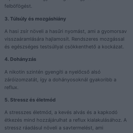
felböfögést.
3. Túlsúly és mozgáshiány
A hasi zsír növeli a hasűri nyomást, ami a gyomorsav
visszaáramlására hajlamosít. Rendszeres mozgással
és egészséges testsúllyal csökkenthető a kockázat.
4. Dohányzás
A nikotin szintén gyengíti a nyelőcső alsó
záróizomzatát, így a dohányosoknál gyakoribb a
reflux.
5. Stressz és életmód
A stresszes életmód, a kevés alvás és a kapkodó
étkezés mind hozzájárulhat a reflux kialakulásához. A
stressz ráadásul növeli a savtermelést, ami