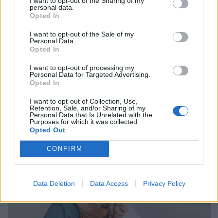
I want to opt-out of the Sharing of my
a nyelési nehézség, súlyosabb esetben akár
personal data.
Opted In
fájdalommal is járhat.
I want to opt-out of the Sale of my
Personal Data.
Opted In
7. Fogzománc károsodás
I want to opt-out of processing my
Personal Data for Targeted Advertising.
Opted In
Kevesen gondolnak rá, de a sav nemcsak a
I want to opt-out of Collection, Use,
nyelőcsövet, hanem a fogzománcot is károsíthatja.
Retention, Sale, and/or Sharing of my
Personal Data that Is Unrelated with the
Ha többször van savas felböfögés, idővel a fogak
Purposes for which it was collected.
érzékennyé válhatnak vagy elszíneződhetnek.
Opted Out
CONFIRM
Data Deletion
Data Access
Privacy Policy