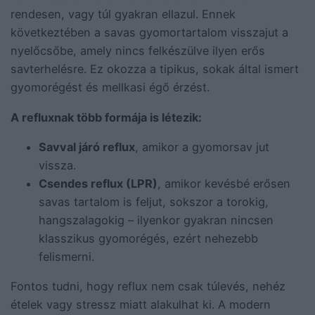
rendesen, vagy túl gyakran ellazul. Ennek
következtében a savas gyomortartalom visszajut a
nyelőcsőbe, amely nincs felkészülve ilyen erős
savterhelésre. Ez okozza a tipikus, sokak által ismert
gyomorégést és mellkasi égő érzést.
A refluxnak több formája is létezik:
Savval járó reflux
, amikor a gyomorsav jut
vissza.
Csendes reflux (LPR)
, amikor kevésbé erősen
savas tartalom is feljut, sokszor a torokig,
hangszalagokig – ilyenkor gyakran nincsen
klasszikus gyomorégés, ezért nehezebb
felismerni.
Fontos tudni, hogy reflux nem csak túlevés, nehéz
ételek vagy stressz miatt alakulhat ki. A modern