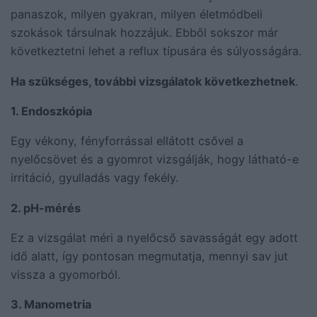
panaszok, milyen gyakran, milyen életmódbeli
szokások társulnak hozzájuk. Ebből sokszor már
következtetni lehet a reflux típusára és súlyosságára.
Ha szükséges, további vizsgálatok következhetnek
.
1. Endoszkópia
Egy vékony, fényforrással ellátott csővel a
nyelőcsövet és a gyomrot vizsgálják, hogy látható-e
irritáció, gyulladás vagy fekély.
2. pH-mérés
Ez a vizsgálat méri a nyelőcső savasságát egy adott
idő alatt, így pontosan megmutatja, mennyi sav jut
vissza a gyomorból.
3. Manometria