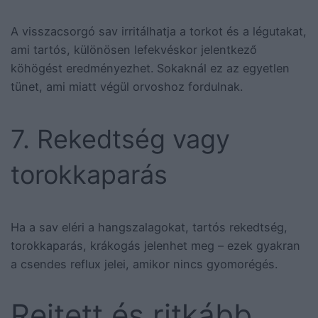
A visszacsorgó sav irritálhatja a torkot és a légutakat,
ami tartós, különösen lefekvéskor jelentkező
köhögést eredményezhet. Sokaknál ez az egyetlen
tünet, ami miatt végül orvoshoz fordulnak.
7. Rekedtség vagy
torokkaparás
Ha a sav eléri a hangszalagokat, tartós rekedtség,
torokkaparás, krákogás jelenhet meg – ezek gyakran
a csendes reflux jelei, amikor nincs gyomorégés.
Rejtett és ritkább