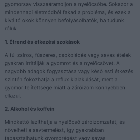
gyomorsav visszaáramoljon a nyelőcsőbe. Sokszor a
mindennapi életmódból fakad a probléma, és ezek a
kiváltó okok könnyen befolyásolhatók, ha tudunk
róluk.
1. Étrend és étkezési szokások
A túl zsíros, fűszeres, csokoládés vagy savas ételek
gyakran irritálják a gyomrot és a nyelőcsövet. A
nagyobb adagok fogyasztása vagy késő esti étkezés
szintén fokozhatja a reflux kialakulását, mert a
gyomor telítettsége miatt a záróizom könnyebben
ellazul.
2. Alkohol és koffein
Mindkettő lazíthatja a nyelőcső záróizomzatát, és
növelheti a savtermelést, így gyakrabban
tapasztalhatunk gyomorégést vagy savas