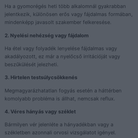
Ha a gyomorégés heti több alkalomnál gyakrabban
jelentkezik, különösen erős vagy fájdalmas formában,
mindenképp javasolt szakember felkeresése.
2. Nyelési nehézség vagy fájdalom
Ha étel vagy folyadék lenyelése fájdalmas vagy
akadályozott, ez már a nyelőcső irritációját vagy
beszűkülését jelezheti.
3. Hirtelen testsúlycsökkenés
Megmagyarázhatatlan fogyás esetén a háttérben
komolyabb probléma is állhat, nemcsak reflux.
4. Véres hányás vagy széklet
Bármilyen vér jelenléte a hányadékban vagy a
székletben azonnali orvosi vizsgálatot igényel.