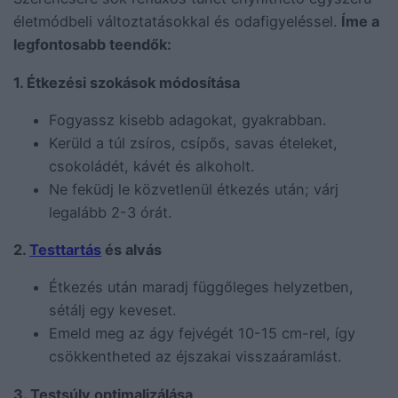
életmódbeli változtatásokkal és odafigyeléssel.
Íme a
legfontosabb teendők:
1. Étkezési szokások módosítása
Fogyassz kisebb adagokat, gyakrabban.
Kerüld a túl zsíros, csípős, savas ételeket,
csokoládét, kávét és alkoholt.
Ne feküdj le közvetlenül étkezés után; várj
legalább 2-3 órát.
2.
Testtartás
és alvás
Étkezés után maradj függőleges helyzetben,
sétálj egy keveset.
Emeld meg az ágy fejvégét 10-15 cm-rel, így
csökkentheted az éjszakai visszaáramlást.
3. Testsúly optimalizálása