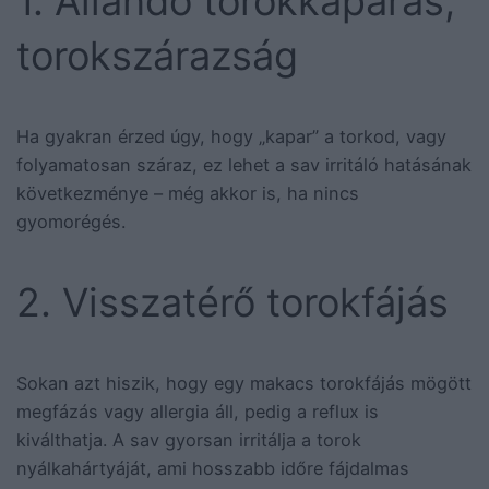
1. Állandó torokkaparás,
torokszárazság
Ha gyakran érzed úgy, hogy „kapar” a torkod, vagy
folyamatosan száraz, ez lehet a sav irritáló hatásának
következménye – még akkor is, ha nincs
gyomorégés.
2. Visszatérő torokfájás
Sokan azt hiszik, hogy egy makacs torokfájás mögött
megfázás vagy allergia áll, pedig a reflux is
kiválthatja. A sav gyorsan irritálja a torok
nyálkahártyáját, ami hosszabb időre fájdalmas