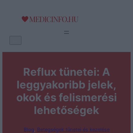
Ugrás
a
tartalomhoz
K
e
r
e
Reflux tünetei: A
s
é
leggyakoribb jelek,
s
okok és felismerési
lehetőségek
Blog
, 
Betegségek tünetei és kezelése