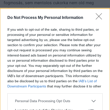
fogmosás, sem mentolos cukorka nem old meg
teljesen. A háttérben gyakran reflux áll.
Do Not Process My Personal Information
5. Tartós rekedtség
If you wish to opt-out of the sale, sharing to third parties, or
processing of your personal or sensitive information for
targeted advertising by us, please use the below opt-out
section to confirm your selection. Please note that after your
A hangszalagok rendkívül érzékenyek. Ha a sav eléri
opt-out request is processed you may continue seeing
őket, könnyen begyulladnak, ami hosszan tartó
interest-based ads based on personal information utilized by
rekedtséget, gyenge hangot vagy „elcsukló” beszédet
us or personal information disclosed to third parties prior to
okozhat.
your opt-out. You may separately opt-out of the further
disclosure of your personal information by third parties on the
IAB’s list of downstream participants. This information may
6. Nyelési zavarok
also be disclosed by us to third parties on the
IAB’s List of
Downstream Participants
that may further disclose it to other
third parties.
A visszatérő savas irritáció miatt a nyelőcső
Personal Data Processing Opt Outs
begyulladhat és beszűkülhet. Ennek enyhébb formája