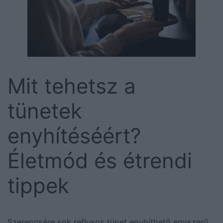
Mit tehetsz a
tünetek
enyhítéséért?
Életmód és étrendi
tippek
Szerencsére sok refluxos tünet enyhíthető egyszerű