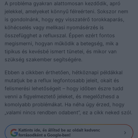
A probléma gyakran alattomosan kezdődik, apró
jelekkel, amelyeket könnyű félreérteni. Sokszor nem
is gondolnánk, hogy egy visszatérő torokkaparás,
köhécselés vagy mellkasi nyomásérzés is
összefügghet a refluxszal. Éppen ezért fontos
megismerni, hogyan működik a betegség, mik a
tipikus és kevésbé ismert tünetei, és mikor van
szükség szakember segítségére.
Ebben a cikkben érthetően, hétköznapi példákkal
mutatjuk be a reflux legfontosabb jeleit, okait és
felismerési lehetőségeit – hogy időben észre tudd
venni a figyelmeztető jeleket, és megelőzhesd a
komolyabb problémákat. Ha néha úgy érzed, hogy
„valami nincs rendben odabent”, ez a cikk neked szól.
Kattints ide, és állítsd be az oldalt kedvenc
forrásodként a Google-ben!