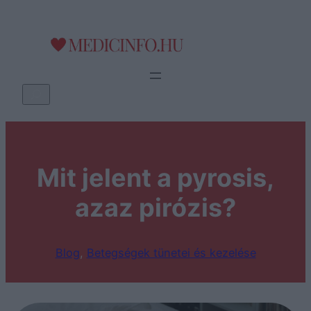
Ugrás
a
tartalomhoz
K
e
r
e
s
Mit jelent a pyrosis,
é
azaz pirózis?
s
Blog
, 
Betegségek tünetei és kezelése