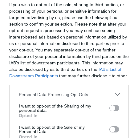
pirózisnak, vagyis gyomorégésnek nevezünk.
If you wish to opt-out of the sale, sharing to third parties, or
processing of your personal or sensitive information for
A pirózis tehát egy
tünet
, nem pedig egy önálló
targeted advertising by us, please use the below opt-out
section to confirm your selection. Please note that after your
betegség. Leggyakrabban a
gastrooesophagealis
opt-out request is processed you may continue seeing
reflux betegség (GERD)
egyik vezető tünete, de
interest-based ads based on personal information utilized by
előfordulhat átmenetileg, például egy-egy nehezebb,
us or personal information disclosed to third parties prior to
fűszeresebb étkezés után, túlzott alkoholfogyasztást
your opt-out. You may separately opt-out of the further
követően, vagy akár stressz hatására is, anélkül,
disclosure of your personal information by third parties on the
IAB’s list of downstream participants. This information may
hogy krónikus refluxbetegségről lenne szó.
also be disclosed by us to third parties on the
IAB’s List of
Downstream Participants
that may further disclose it to other
A pirózis intenzitása és gyakorisága egyénenként
third parties.
változó lehet. Van, aki csak enyhe, ritkán jelentkező
kellemetlenséget tapasztal, míg másoknál súlyos,
Personal Data Processing Opt Outs
gyakori, az életminőséget jelentősen rontó
I want to opt-out of the Sharing of my
panaszokat okozhat.
personal data.
Opted In
Összefoglalva, ha legközelebb az orvosod a „pirózis”
I want to opt-out of the Sale of my
szót használja, vagy egy leleten olvasod, akkor tudd,
Personal Data.
Opted In