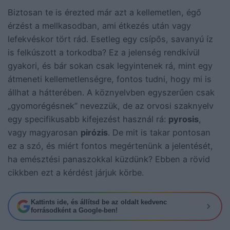
Biztosan te is érezted már azt a kellemetlen, égő
érzést a mellkasodban, ami étkezés után vagy
lefekvéskor tört rád. Esetleg egy csípős, savanyú íz
is felkúszott a torkodba? Ez a jelenség rendkívül
gyakori, és bár sokan csak legyintenek rá, mint egy
átmeneti kellemetlenségre, fontos tudni, hogy mi is
állhat a hátterében. A köznyelvben egyszerűen csak
„gyomorégésnek” nevezzük, de az orvosi szaknyelv
egy specifikusabb kifejezést használ rá:
pyrosis
,
vagy magyarosan
pirózis
. De mit is takar pontosan
ez a szó, és miért fontos megértenünk a jelentését,
ha emésztési panaszokkal küzdünk? Ebben a rövid
cikkben ezt a kérdést járjuk körbe.
Kattints ide, és állítsd be az oldalt kedvenc
forrásodként a Google-ben!