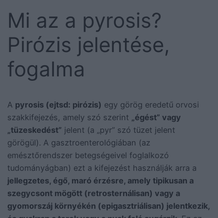
Mi az a pyrosis?
Pirózis jelentése,
fogalma
A
pyrosis (ejtsd: pirózis)
egy görög eredetű orvosi
szakkifejezés, amely szó szerint
„égést” vagy
„tüzeskedést”
jelent (a „pyr” szó tüzet jelent
görögül). A gasztroenterológiában (az
emésztőrendszer betegségeivel foglalkozó
tudományágban) ezt a kifejezést használják arra a
jellegzetes, égő, maró érzésre, amely tipikusan a
szegycsont mögött (retrosternálisan) vagy a
gyomorszáj környékén (epigasztriálisan) jelentkezik,