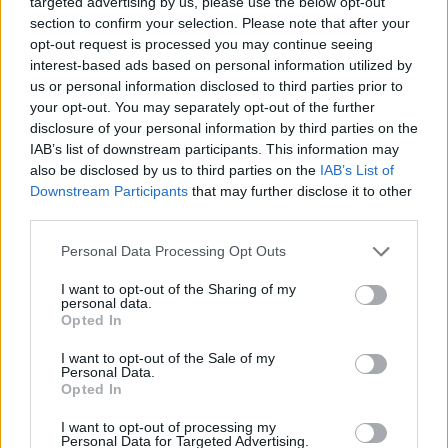
pontosságát a
targeted advertising by us, please use the below opt-out
section to confirm your selection. Please note that after your
használat módja?
opt-out request is processed you may continue seeing
interest-based ads based on personal information utilized by
us or personal information disclosed to third parties prior to
your opt-out. You may separately opt-out of the further
disclosure of your personal information by third parties on the
Hiába korszerű egy eszköz, a mérési pontosság
IAB’s list of downstream participants. This information may
nagyban múlik a helyes használaton. Fontos
also be disclosed by us to third parties on the
IAB’s List of
figyelembe venni a mérés helyét, az előző fizikai
Downstream Participants
that may further disclose it to other
aktivitást, valamint azt is, hogy a környezet
third parties.
hőmérséklete mennyire stabil. Egy forró ital vagy egy
Personal Data Processing Opt Outs
meleg fürdő után végzett mérés torzíthatja az
eredményt.
I want to opt-out of the Sharing of my
personal data.
Opted In
Érdemes mindig ugyanazon a módon mérni, így az
értékek jobban összehasonlíthatók lesznek. A
I want to opt-out of the Sale of my
Personal Data.
rendszeresség segít abban is, hogy időben
Opted In
észrevegyük az eltéréseket, még akkor is, ha azok
I want to opt-out of processing my
kezdetben enyhék.
Personal Data for Targeted Advertising.