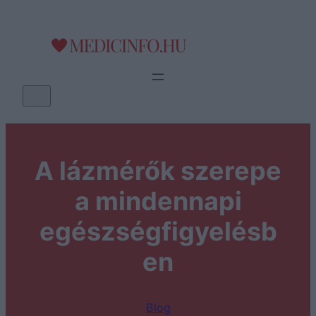
Ugrás
a
tartalomhoz
K
e
r
e
A lázmérők szerepe
s
é
a mindennapi
s
egészségfigyelésb
en
Blog