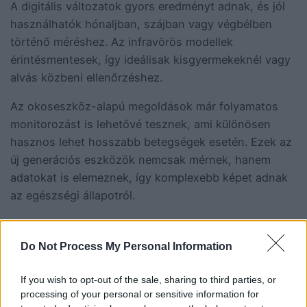
A digitális változatok gyors eredményt adnak, és jól
használhatók hónaljban, szájban vagy végbélben
történő méréshez. Az infravörös modellek
érintésmentesek, így ideálisak kisgyermekeknél vagy
alvás közbeni ellenőrzéshez.
Az okoseszköz-alapú megoldások már folyamatos
monitorozást is lehetővé tesznek, ami különösen
hasznos lehet hosszabb betegségek esetén. Ezek az
új generációs eszközök nemcsak mérnek, hanem
adatokat is elemeznek, így komplexebb képet adnak
az egészségi állapotról.
Hogyan befolyásolja
Do Not Process My Personal Information
a mérés
If you wish to opt-out of the sale, sharing to third parties, or
processing of your personal or sensitive information for