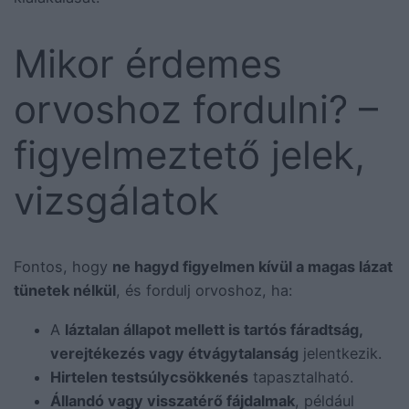
Mikor érdemes
orvoshoz fordulni? –
figyelmeztető jelek,
vizsgálatok
Fontos, hogy
ne hagyd figyelmen kívül a magas lázat
tünetek nélkül
, és fordulj orvoshoz, ha:
A
láztalan állapot mellett is tartós fáradtság,
verejtékezés vagy étvágytalanság
jelentkezik.
Hirtelen testsúlycsökkenés
tapasztalható.
Állandó vagy visszatérő fájdalmak
, például