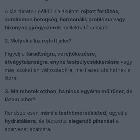
A láz tünetek nélkül kialakulhat
rejtett fertőzés,
autoimmun betegség, hormonális probléma vagy
bizonyos gyógyszerek
mellékhatása miatt.
2. Melyek a láz rejtett jelei?
Figyelj a
fáradtságra, verejtékezésre,
étvágytalanságra, enyhe testsúlycsökkenésre
vagy
más szokatlan változásokra, mert ezek utalhatnak a
lázra.
3. Mit tehetek otthon, ha nincs egyértelmű tünet, de
lázam lehet?
Rendszeresen
mérd a testhőmérsékleted
, ügyelj a
hydrátálásra
, és biztosíts
elegendő pihenést
a
szervezet számára.