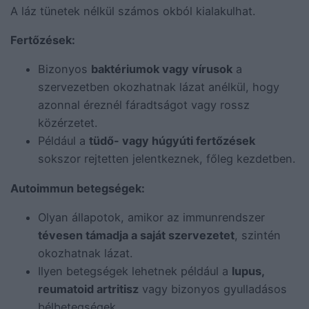
A láz tünetek nélkül számos okból kialakulhat.
Fertőzések:
Bizonyos
baktériumok vagy vírusok
a
szervezetben okozhatnak lázat anélkül, hogy
azonnal éreznél fáradtságot vagy rossz
közérzetet.
Például a
tüdő- vagy húgyúti fertőzések
sokszor rejtetten jelentkeznek, főleg kezdetben.
Autoimmun betegségek:
Olyan állapotok, amikor az immunrendszer
tévesen támadja a saját szervezetet
, szintén
okozhatnak lázat.
Ilyen betegségek lehetnek például a
lupus,
reumatoid artritisz
vagy bizonyos gyulladásos
bélbetegségek.