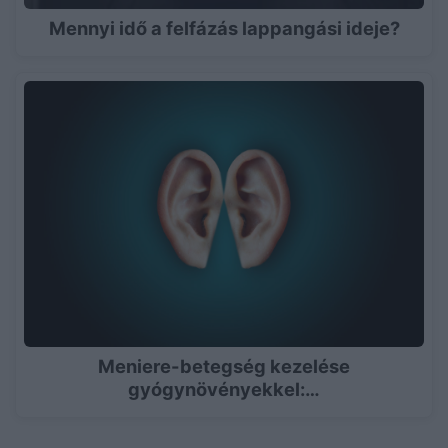
Mennyi idő a felfázás lappangási ideje?
Meniere-betegség kezelése
gyógynövényekkel:…