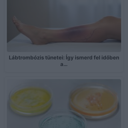
Lábtrombózis tünetei: Így ismerd fel időben
a…