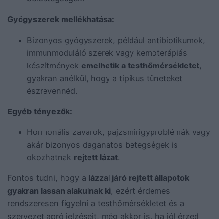
Gyógyszerek mellékhatása:
Bizonyos gyógyszerek, például antibiotikumok,
immunmoduláló szerek vagy kemoterápiás
készítmények
emelhetik a testhőmérsékletet
,
gyakran anélkül, hogy a tipikus tüneteket
észrevennéd.
Egyéb tényezők:
Hormonális zavarok, pajzsmirigyproblémák vagy
akár bizonyos daganatos betegségek is
okozhatnak
rejtett lázat
.
Fontos tudni, hogy a
lázzal járó rejtett állapotok
gyakran lassan alakulnak ki
, ezért érdemes
rendszeresen figyelni a testhőmérsékletet és a
szervezet apró jelzéseit, még akkor is, ha jól érzed