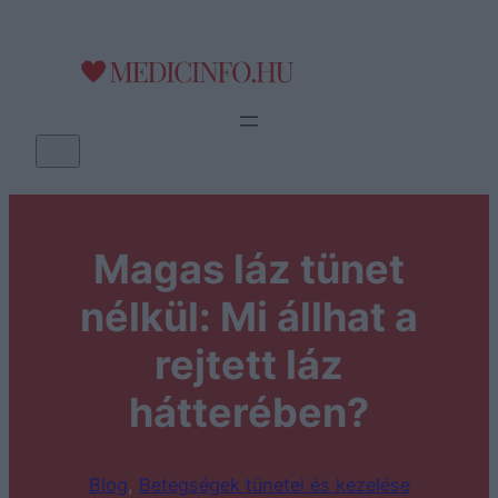
Ugrás
a
tartalomhoz
K
e
r
e
Magas láz tünet
s
é
nélkül: Mi állhat a
s
rejtett láz
hátterében?
Blog
, 
Betegségek tünetei és kezelése