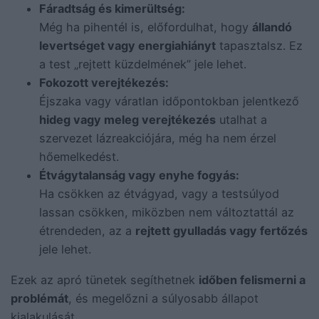
Fáradtság és kimerültség:
Még ha pihentél is, előfordulhat, hogy
állandó
levertséget vagy energiahiányt
tapasztalsz. Ez
a test „rejtett küzdelmének” jele lehet.
Fokozott verejtékezés:
Éjszaka vagy váratlan időpontokban jelentkező
hideg vagy meleg verejtékezés
utalhat a
szervezet lázreakciójára, még ha nem érzel
hőemelkedést.
Étvágytalanság vagy enyhe fogyás:
Ha csökken az étvágyad, vagy a testsúlyod
lassan csökken, miközben nem változtattál az
étrendeden, az a
rejtett gyulladás vagy fertőzés
jele lehet.
Ezek az apró tünetek segíthetnek
időben felismerni a
problémát
, és megelőzni a súlyosabb állapot
kialakulását.