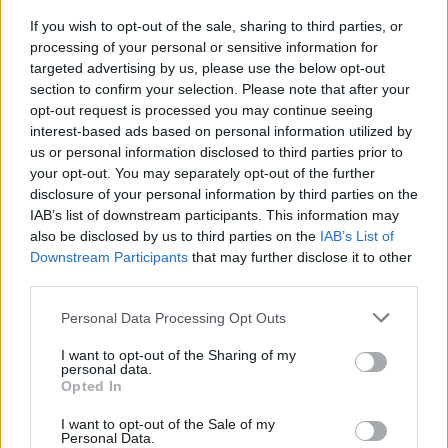
hőmérséklet
If you wish to opt-out of the sale, sharing to third parties, or
processing of your personal or sensitive information for
monitorozás,
targeted advertising by us, please use the below opt-out
section to confirm your selection. Please note that after your
hidratálás, pihenés
opt-out request is processed you may continue seeing
interest-based ads based on personal information utilized by
us or personal information disclosed to third parties prior to
your opt-out. You may separately opt-out of the further
Ha magas lázról van szó tünetek nélkül, az otthoni
disclosure of your personal information by third parties on the
figyelés kulcsfontosságú:
IAB’s list of downstream participants. This information may
also be disclosed by us to third parties on the
IAB’s List of
Downstream Participants
that may further disclose it to other
Hőmérséklet rendszeres ellenőrzése:
Használj
third parties.
megbízható hőmérőt, és jegyezd fel a
testhőmérsékleted, még ha jól is érzed magad.
Personal Data Processing Opt Outs
Ez segít
korai jeleket észlelni
, és az orvosnak is
I want to opt-out of the Sharing of my
pontos adatot ad a diagnózishoz.
personal data.
Opted In
Megfelelő hidratálás:
A láz a szervezet
folyadékegyensúlyát megterheli, ezért fontos a
I want to opt-out of the Sale of my
Personal Data.
bőséges vízfogyasztás
, levesek és