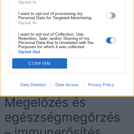
Opted In
gyümölcslevek fogyasztása a kiszáradás
megelőzésére.
I want to opt-out of processing my
Personal Data for Targeted Advertising.
Pihenés és terhelés csökkentése:
Még ha nincs
Opted In
is erős tünet, a szervezetnek szüksége van a
I want to opt-out of Collection, Use,
regenerálódásra
, így érdemes
enyhébb fizikai
Retention, Sale, and/or Sharing of my
Personal Data that Is Unrelated with the
aktivitást végezni
, és biztosítani a megfelelő
Purposes for which it was collected.
Opted Out
alvást.
CONFIRM
Az otthoni gondoskodás
kiegészíti az orvosi
vizsgálatot
, és segíti a szervezetet a láz okának
leküzdésében.
Data Deletion
Data Access
Privacy Policy
Megelőzés és
egészségmegőrzés
– immunerősítés,