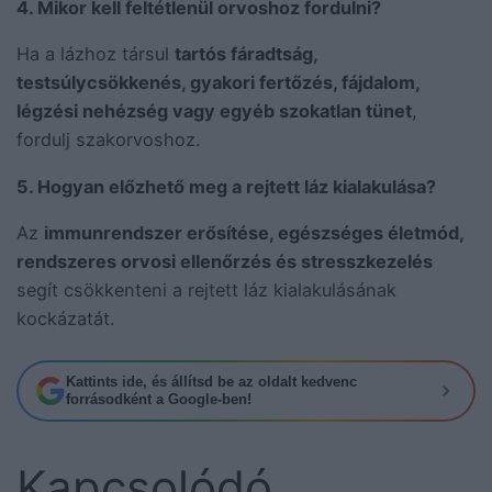
4. Mikor kell feltétlenül orvoshoz fordulni?
Ha a lázhoz társul
tartós fáradtság,
testsúlycsökkenés, gyakori fertőzés, fájdalom,
légzési nehézség vagy egyéb szokatlan tünet
,
fordulj szakorvoshoz.
5. Hogyan előzhető meg a rejtett láz kialakulása?
Az
immunrendszer erősítése, egészséges életmód,
rendszeres orvosi ellenőrzés és stresszkezelés
segít csökkenteni a rejtett láz kialakulásának
kockázatát.
Kattints ide, és állítsd be az oldalt kedvenc
forrásodként a Google-ben!
Kapcsolódó