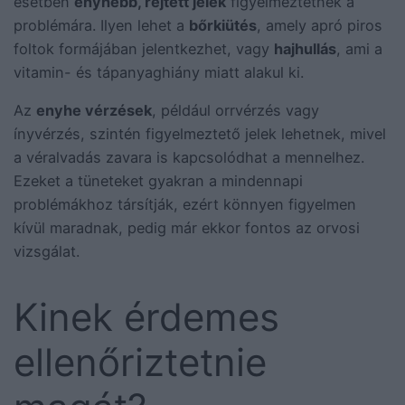
esetben
enyhébb, rejtett jelek
figyelmeztetnek a
problémára. Ilyen lehet a
bőrkiütés
, amely apró piros
foltok formájában jelentkezhet, vagy
hajhullás
, ami a
vitamin- és tápanyaghiány miatt alakul ki.
Az
enyhe vérzések
, például orrvérzés vagy
ínyvérzés, szintén figyelmeztető jelek lehetnek, mivel
a véralvadás zavara is kapcsolódhat a mennelhez.
Ezeket a tüneteket gyakran a mindennapi
problémákhoz társítják, ezért könnyen figyelmen
kívül maradnak, pedig már ekkor fontos az orvosi
vizsgálat.
Kinek érdemes
ellenőriztetnie