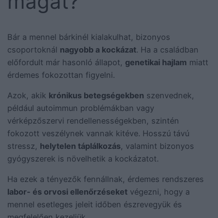
magát?
Bár a mennel bárkinél kialakulhat, bizonyos
csoportoknál
nagyobb a kockázat
. Ha a családban
előfordult már hasonló állapot,
genetikai hajlam
miatt
érdemes fokozottan figyelni.
Azok, akik
krónikus betegségekben
szenvednek,
például autoimmun problémákban vagy
vérképzőszervi rendellenességekben, szintén
fokozott veszélynek vannak kitéve. Hosszú távú
stressz,
helytelen táplálkozás
, valamint bizonyos
gyógyszerek is növelhetik a kockázatot.
Ha ezek a tényezők fennállnak, érdemes rendszeres
labor- és orvosi ellenőrzéseket
végezni, hogy a
mennel esetleges jeleit időben észrevegyük és
megfelelően kezeljük.