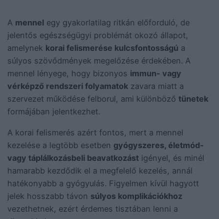
A
mennel
egy gyakorlatilag ritkán előforduló, de
jelentős egészségügyi problémát okozó állapot,
amelynek
korai felismerése kulcsfontosságú
a
súlyos szövődmények megelőzése érdekében. A
mennel lényege, hogy bizonyos
immun- vagy
vérképző rendszeri folyamatok
zavara miatt a
szervezet működése felborul, ami különböző
tünetek
formájában jelentkezhet.
A korai felismerés azért fontos, mert a mennel
kezelése a legtöbb esetben
gyógyszeres, életmód-
vagy táplálkozásbeli beavatkozást
igényel, és minél
hamarabb kezdődik el a megfelelő kezelés, annál
hatékonyabb a gyógyulás. Figyelmen kívül hagyott
jelek hosszabb távon
súlyos komplikációkhoz
vezethetnek, ezért érdemes tisztában lenni a