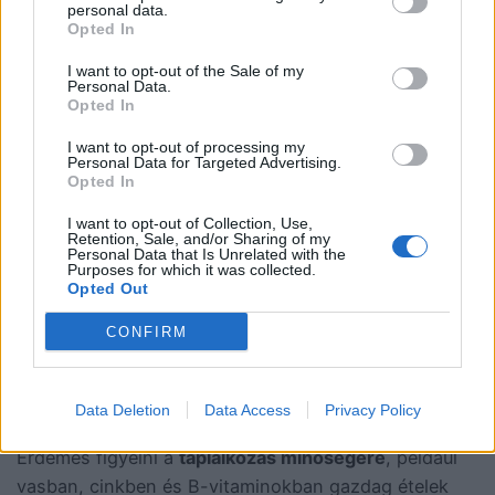
personal data.
Opted In
Prevenció és
I want to opt-out of the Sale of my
Personal Data.
Opted In
mindennapi
I want to opt-out of processing my
Personal Data for Targeted Advertising.
óvintézkedések
Opted In
I want to opt-out of Collection, Use,
Retention, Sale, and/or Sharing of my
Personal Data that Is Unrelated with the
A mennel megelőzésében kulcsfontosságú a
Purposes for which it was collected.
Opted Out
kiegyensúlyozott táplálkozás
, a megfelelő vitamin-
és ásványianyag-bevitel, valamint a
rendszeres
CONFIRM
orvosi ellenőrzés
. A stressz csökkentése és a
pihenés biztosítása támogatja az immunrendszer
optimális működését.
Data Deletion
Data Access
Privacy Policy
Érdemes figyelni a
táplálkozás minőségére
, például
vasban, cinkben és B-vitaminokban gazdag ételek