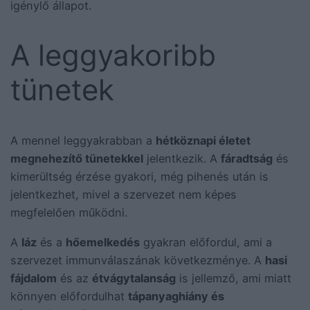
igénylő állapot.
A leggyakoribb
tünetek
A mennel leggyakrabban a
hétköznapi életet
megnehezítő tünetekkel
jelentkezik. A
fáradtság
és
kimerültség érzése gyakori, még pihenés után is
jelentkezhet, mivel a szervezet nem képes
megfelelően működni.
A
láz
és a
hőemelkedés
gyakran előfordul, ami a
szervezet immunválaszának következménye. A
hasi
fájdalom
és az
étvágytalanság
is jellemző, ami miatt
könnyen előfordulhat
tápanyaghiány és