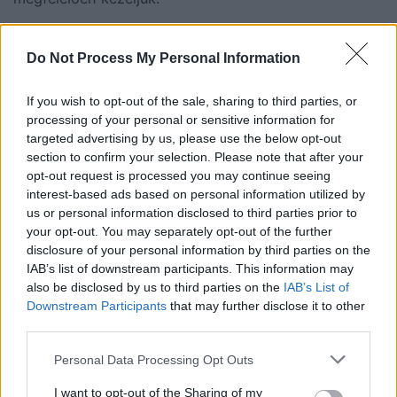
Mikor fordulj
Do Not Process My Personal Information
orvoshoz?
If you wish to opt-out of the sale, sharing to third parties, or
processing of your personal or sensitive information for
targeted advertising by us, please use the below opt-out
section to confirm your selection. Please note that after your
Azonnal fordulj orvoshoz, ha a
fáradtság, hasi
opt-out request is processed you may continue seeing
fájdalom vagy étvágytalanság
mellett
vérzés, erős
interest-based ads based on personal information utilized by
us or personal information disclosed to third parties prior to
bőrkiütés vagy hirtelen hajhullás
jelentkezik. Ezek a
your opt-out. You may separately opt-out of the further
tünetek komoly állapotra utalhatnak, amely
azonnali
disclosure of your personal information by third parties on the
orvosi beavatkozást igényel
.
IAB’s list of downstream participants. This information may
also be disclosed by us to third parties on the
IAB’s List of
Az orvos a
vérkép, máj- és vesefunkció
Downstream Participants
that may further disclose it to other
vizsgálataival
fel tudja mérni a szervezet állapotát.
third parties.
Súlyosabb esetben további
speciális laborok és
Personal Data Processing Opt Outs
képalkotó vizsgálatok
segíthetnek a pontos
diagnózis felállításában.
I want to opt-out of the Sharing of my