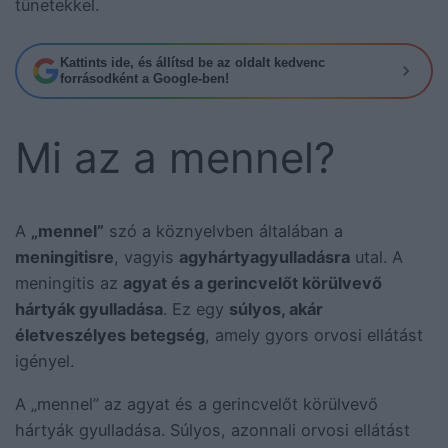
tünetekkel.
Kattints ide, és állítsd be az oldalt kedvenc
forrásodként a Google-ben!
Mi az a mennel?
A
„mennel”
szó a köznyelvben általában a
meningitisre
, vagyis
agyhártyagyulladásra
utal. A
meningitis az
agyat és a gerincvelőt körülvevő
hártyák gyulladása
. Ez egy
súlyos, akár
életveszélyes betegség
, amely gyors orvosi ellátást
igényel.
A „mennel” az agyat és a gerincvelőt körülvevő
hártyák gyulladása. Súlyos, azonnali orvosi ellátást