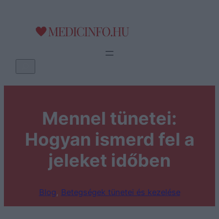
Ugrás
a
tartalomhoz
K
e
r
e
Mennel tünetei:
s
é
Hogyan ismerd fel a
s
jeleket időben
Blog
, 
Betegségek tünetei és kezelése