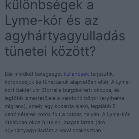
különbségek a
Lyme-kór és az
agyhártyagyulladás
tünetei között?
Bár mindkét betegséget
kullancsok
terjesztik,
kórokozójuk és tünettanuk alapvetően eltér. A Lyme-
kórt baktérium (Borrelia burgdorferi) okozza, és
legfőbb ismertetőjele a vándorló bőrpír (erythema
migrans), amely egy kokárda alakú, legalább 5
centiméteres vörös folt a csípés helyén. A Lyme-kór
ritkábban okoz hirtelen, magas lázzal járó
agyhártyagyulladást a korai szakaszban.