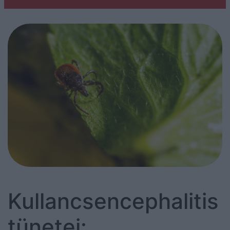
Kullancsencephalitis
tünetei: