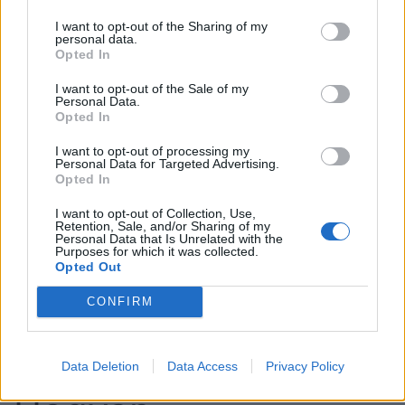
válhat (encephalitis), ami súlyosabb neurológiai
kieséseket okoz. Megjelenhet a végtagok finom
I want to opt-out of the Sharing of my
personal data.
remegése (tremor), az egyensúlyzavar (ataxia) és a
Opted In
koordináció elvesztése. Súlyos esetben a vírus az
I want to opt-out of the Sale of my
agytörzset vagy a gerincvelő elülső szarvát is
Personal Data.
Opted In
megtámadja, ami petyhüdt bénuláshoz vezethet,
gyakran a vállöv és a karok területén.
I want to opt-out of processing my
Personal Data for Targeted Advertising.
Opted In
A kognitív funkciók is sérülnek: emlékezetkiesés,
koncentrációs zavarok és jelentős
I want to opt-out of Collection, Use,
Retention, Sale, and/or Sharing of my
személyiségváltozás léphet fel. A beteg
Personal Data that Is Unrelated with the
ingerlékennyé válik, vagy éppen ellenkezőleg, teljes
Purposes for which it was collected.
Opted Out
apátiába süllyed. A legsúlyosabb esetekben
rángógörcsök és kómás állapot alakulhat ki, mivel a
CONFIRM
gyulladás az agy elektromos tevékenységét is
megzavarja.
Data Deletion
Data Access
Privacy Policy