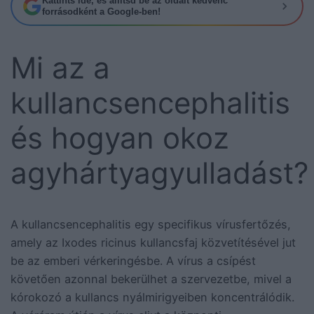
Kattints ide, és állítsd be az oldalt kedvenc
forrásodként a Google-ben!
Mi az a
kullancsencephalitis
és hogyan okoz
agyhártyagyulladást?
A kullancsencephalitis egy specifikus vírusfertőzés,
amely az Ixodes ricinus kullancsfaj közvetítésével jut
be az emberi vérkeringésbe. A vírus a csípést
követően azonnal bekerülhet a szervezetbe, mivel a
kórokozó a kullancs nyálmirigyeiben koncentrálódik.