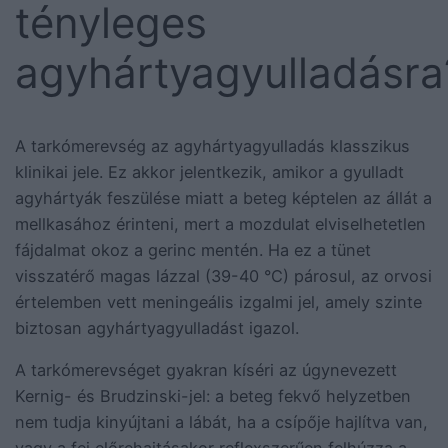
tényleges
agyhártyagyulladásra
A tarkómerevség az agyhártyagyulladás klasszikus
klinikai jele. Ez akkor jelentkezik, amikor a gyulladt
agyhártyák feszülése miatt a beteg képtelen az állát a
mellkasához érinteni, mert a mozdulat elviselhetetlen
fájdalmat okoz a gerinc mentén. Ha ez a tünet
visszatérő magas lázzal (39-40 °C) párosul, az orvosi
értelemben vett meningeális izgalmi jel, amely szinte
biztosan agyhártyagyulladást igazol.
A tarkómerevséget gyakran kíséri az úgynevezett
Kernig- és Brudzinski-jel: a beteg fekvő helyzetben
nem tudja kinyújtani a lábát, ha a csípője hajlítva van,
vagy a fej előrehajtásakor reflexszerűen felhúzza a