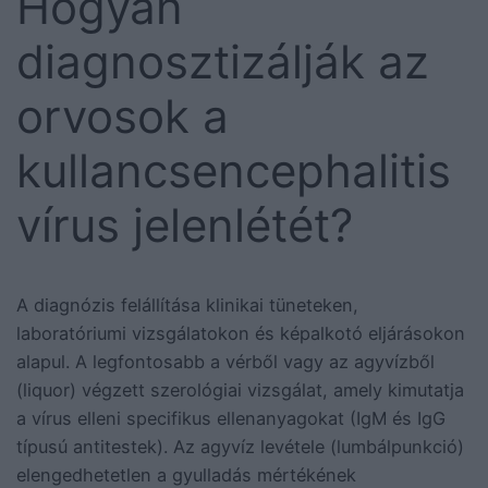
Hogyan
diagnosztizálják az
orvosok a
kullancsencephalitis
vírus jelenlétét?
A diagnózis felállítása klinikai tüneteken,
laboratóriumi vizsgálatokon és képalkotó eljárásokon
alapul. A legfontosabb a vérből vagy az agyvízből
(liquor) végzett szerológiai vizsgálat, amely kimutatja
a vírus elleni specifikus ellenanyagokat (IgM és IgG
típusú antitestek). Az agyvíz levétele (lumbálpunkció)
elengedhetetlen a gyulladás mértékének