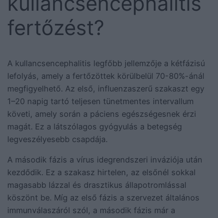
kullancsencephalitis
fertőzést?
A kullancsencephalitis legfőbb jellemzője a kétfázisú
lefolyás, amely a fertőzöttek körülbelül 70-80%-ánál
megfigyelhető. Az első, influenzaszerű szakaszt egy
1–20 napig tartó teljesen tünetmentes intervallum
követi, amely során a páciens egészségesnek érzi
magát. Ez a látszólagos gyógyulás a betegség
legveszélyesebb csapdája.
A második fázis a vírus idegrendszeri inváziója után
kezdődik. Ez a szakasz hirtelen, az elsőnél sokkal
magasabb lázzal és drasztikus állapotromlással
köszönt be. Míg az első fázis a szervezet általános
immunválaszáról szól, a második fázis már a