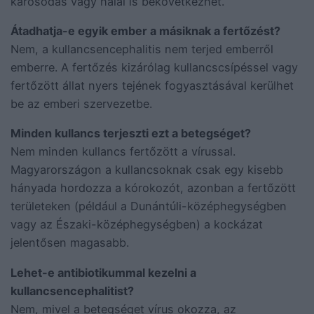
károsodás vagy halál is bekövetkezhet.
Átadhatja-e egyik ember a másiknak a fertőzést?
Nem, a kullancsencephalitis nem terjed emberről
emberre. A fertőzés kizárólag kullancscsípéssel vagy
fertőzött állat nyers tejének fogyasztásával kerülhet
be az emberi szervezetbe.
Minden kullancs terjeszti ezt a betegséget?
Nem minden kullancs fertőzött a vírussal.
Magyarországon a kullancsoknak csak egy kisebb
hányada hordozza a kórokozót, azonban a fertőzött
területeken (például a Dunántúli-középhegységben
vagy az Északi-középhegységben) a kockázat
jelentősen magasabb.
Lehet-e antibiotikummal kezelni a
kullancsencephalitist?
Nem, mivel a betegséget vírus okozza, az