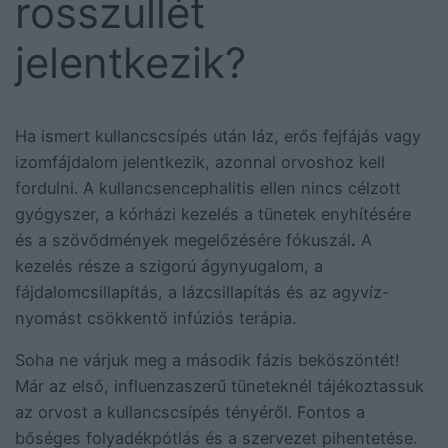
rosszullét
jelentkezik?
Ha ismert kullancscsípés után láz, erős fejfájás vagy
izomfájdalom jelentkezik, azonnal orvoshoz kell
fordulni. A kullancsencephalitis ellen nincs célzott
gyógyszer, a kórházi kezelés a tünetek enyhítésére
és a szövődmények megelőzésére fókuszál
.
A
kezelés része a szigorú ágynyugalom, a
fájdalomcsillapítás, a lázcsillapítás és az agyvíz-
nyomást csökkentő infúziós terápia.
Soha ne várjuk meg a második fázis beköszöntét!
Már az első, influenzaszerű tüneteknél tájékoztassuk
az orvost a kullancscsípés tényéről. Fontos a
bőséges folyadékpótlás és a szervezet pihentetése.