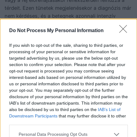
térdeit. Ezen tünetek megjelenésekor a diagnózis már
nem kérdéses, és a betegnek azonnali intenzív
terápiás felügyeletre van szüksége.
Do Not Process My Personal Information
Milyen neurológiai
If you wish to opt-out of the sale, sharing to third parties, or
processing of your personal or sensitive information for
tünetek
targeted advertising by us, please use the below opt-out
section to confirm your selection. Please note that after your
opt-out request is processed you may continue seeing
jelentkezhetnek a
interest-based ads based on personal information utilized by
us or personal information disclosed to third parties prior to
fertőzés
your opt-out. You may separately opt-out of the further
disclosure of your personal information by third parties on the
súlyosbodása során?
IAB’s list of downstream participants. This information may
also be disclosed by us to third parties on the
IAB’s List of
Downstream Participants
that may further disclose it to other
third parties.
A gyulladás tovaterjedésével az agyvelő is érintetté
Personal Data Processing Opt Outs