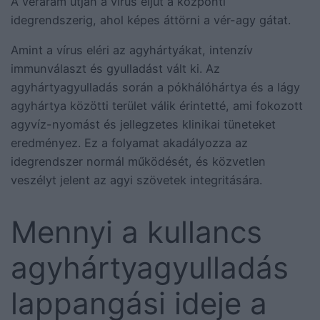
A véráram útján a vírus eljut a központi
idegrendszerig, ahol képes áttörni a vér-agy gátat.
Amint a vírus eléri az agyhártyákat, intenzív
immunválaszt és gyulladást vált ki. Az
agyhártyagyulladás során a pókhálóhártya és a lágy
agyhártya közötti terület válik érintetté, ami fokozott
agyvíz-nyomást és jellegzetes klinikai tüneteket
eredményez. Ez a folyamat akadályozza az
idegrendszer normál működését, és közvetlen
veszélyt jelent az agyi szövetek integritására.
Mennyi a kullancs
agyhártyagyulladás
lappangási ideje a