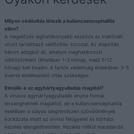
Milyen védőoltás létezik a kullancsencephalitis
ellen?
A megelőzés leghatékonyabb eszköze az inaktivált
vírust tartalmazó védőoltás-sorozat. Az alapoltás
három adagból áll, amelyet meghatározott
időközönként (általában 1–3 hónap, majd 5–12
hónap) kell beadni. A tartós védettség érdekében 3-5
évente emlékeztető oltás szükséges.
Elmúlik-e az agyhártyagyulladás magától?
A vírusos agyhártyagyulladás enyhe formái
lecsenghetnek maguktól, de a kullancsencephalitis
esetében a súlyos idegrendszeri szövődmények
kockázata miatt az orvosi felügyelet és kórházi
kezelés elengedhetetlen. Kezelés nélkül maradandó