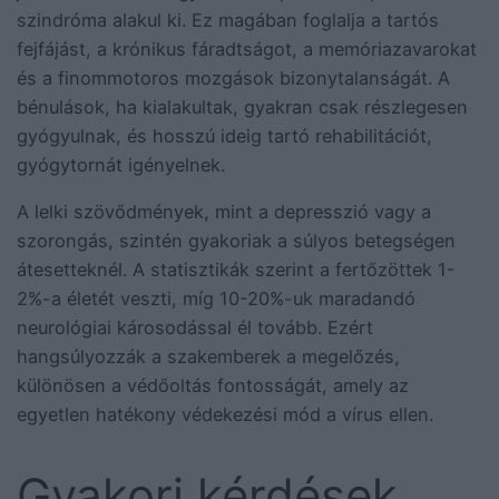
szindróma alakul ki. Ez magában foglalja a tartós
fejfájást, a krónikus fáradtságot, a memóriazavarokat
és a finommotoros mozgások bizonytalanságát. A
bénulások, ha kialakultak, gyakran csak részlegesen
gyógyulnak, és hosszú ideig tartó rehabilitációt,
gyógytornát igényelnek.
A lelki szövődmények, mint a depresszió vagy a
szorongás, szintén gyakoriak a súlyos betegségen
átesetteknél. A statisztikák szerint a fertőzöttek 1-
2%-a életét veszti, míg 10-20%-uk maradandó
neurológiai károsodással él tovább. Ezért
hangsúlyozzák a szakemberek a megelőzés,
különösen a védőoltás fontosságát, amely az
egyetlen hatékony védekezési mód a vírus ellen.
Gyakori kérdések