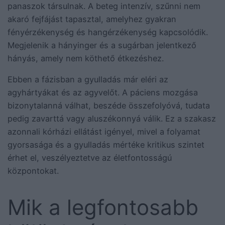
panaszok társulnak. A beteg intenzív, szűnni nem
akaró fejfájást tapasztal, amelyhez gyakran
fényérzékenység és hangérzékenység kapcsolódik.
Megjelenik a hányinger és a sugárban jelentkező
hányás, amely nem köthető étkezéshez.
Ebben a fázisban a gyulladás már eléri az
agyhártyákat és az agyvelőt. A páciens mozgása
bizonytalanná válhat, beszéde összefolyóvá, tudata
pedig zavarttá vagy aluszékonnyá válik. Ez a szakasz
azonnali kórházi ellátást igényel, mivel a folyamat
gyorsasága és a gyulladás mértéke kritikus szintet
érhet el, veszélyeztetve az életfontosságú
központokat.
Mik a legfontosabb