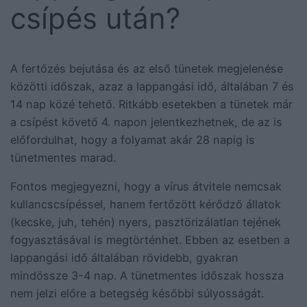
csípés után?
A fertőzés bejutása és az első tünetek megjelenése
közötti időszak, azaz a lappangási idő, általában 7 és
14 nap közé tehető. Ritkább esetekben a tünetek már
a csípést követő 4. napon jelentkezhetnek, de az is
előfordulhat, hogy a folyamat akár 28 napig is
tünetmentes marad.
Fontos megjegyezni, hogy a vírus átvitele nemcsak
kullancscsípéssel, hanem fertőzött kérődző állatok
(kecske, juh, tehén) nyers, pasztörizálatlan tejének
fogyasztásával is megtörténhet. Ebben az esetben a
lappangási idő általában rövidebb, gyakran
mindössze 3-4 nap. A tünetmentes időszak hossza
nem jelzi előre a betegség későbbi súlyosságát.