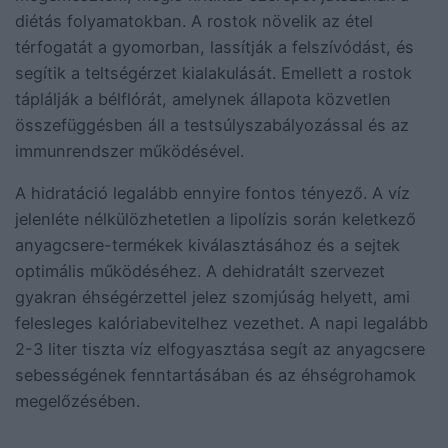
diétás folyamatokban. A rostok növelik az étel
térfogatát a gyomorban, lassítják a felszívódást, és
segítik a teltségérzet kialakulását. Emellett a rostok
táplálják a bélflórát, amelynek állapota közvetlen
összefüggésben áll a testsúlyszabályozással és az
immunrendszer működésével.
A hidratáció legalább ennyire fontos tényező. A víz
jelenléte nélkülözhetetlen a lipolízis során keletkező
anyagcsere-termékek kiválasztásához és a sejtek
optimális működéséhez. A dehidratált szervezet
gyakran éhségérzettel jelez szomjúság helyett, ami
felesleges kalóriabevitelhez vezethet. A napi legalább
2-3 liter tiszta víz elfogyasztása segít az anyagcsere
sebességének fenntartásában és az éhségrohamok
megelőzésében.