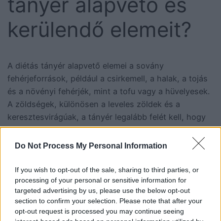
tányér alapvető és
kerülendő elemeit?
A diétás tányér alapvető elemei a sovány
fehérjeforrások, például a csirkemell, a halak, a tojás
és a növényi fehérjék, mint a tofu vagy a hüvelyesek.
A zöldségek, különösen a leveles zöldek és a
keresztesvirágúak, a tányér legalább felét kell, hogy
kitegyék alacsony kalória- és magas rosttartalmuk
miatt. Az összetett szénhidrátok, például a barna
Do Not Process My Personal Information
rizs, a quinoa és az édesburgonya szintén fontos
pillérei a rendszernek.
If you wish to opt-out of the sale, sharing to third parties, or
processing of your personal or sensitive information for
Kerülendő elemek a hozzáadott cukrot tartalmazó
targeted advertising by us, please use the below opt-out
section to confirm your selection. Please note that after your
élelmiszerek, a fehér lisztből készült pékáruk és a
opt-out request is processed you may continue seeing
feldolgozott húskészítmények. A folyékony kalóriák,