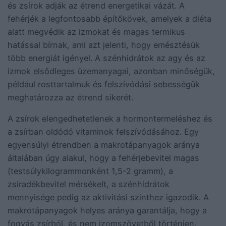
és zsírok adják az étrend energetikai vázát. A
fehérjék a legfontosabb építőkövek, amelyek a diéta
alatt megvédik az izmokat és magas termikus
hatással bírnak, ami azt jelenti, hogy emésztésük
több energiát igényel. A szénhidrátok az agy és az
izmok elsődleges üzemanyagai, azonban minőségük,
például rosttartalmuk és felszívódási sebességük
meghatározza az étrend sikerét.
A zsírok elengedhetetlenek a hormontermeléshez és
a zsírban oldódó vitaminok felszívódásához. Egy
egyensúlyi étrendben a makrotápanyagok aránya
általában úgy alakul, hogy a fehérjebevitel magas
(testsúlykilogrammonként 1,5-2 gramm), a
zsiradékbevitel mérsékelt, a szénhidrátok
mennyisége pedig az aktivitási szinthez igazodik. A
makrotápanyagok helyes aránya garantálja, hogy a
fogyás zsírból, és nem izomszövetből történjen.