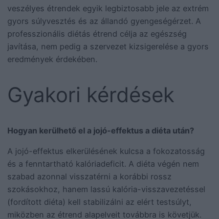
veszélyes étrendek egyik legbiztosabb jele az extrém
gyors súlyvesztés és az állandó gyengeségérzet. A
professzionális diétás étrend célja az egészség
javítása, nem pedig a szervezet kizsigerelése a gyors
eredmények érdekében.
Gyakori kérdések
Hogyan kerülhető el a jojó-effektus a diéta után?
A jojó-effektus elkerülésének kulcsa a fokozatosság
és a fenntartható kalóriadeficit. A diéta végén nem
szabad azonnal visszatérni a korábbi rossz
szokásokhoz, hanem lassú kalória-visszavezetéssel
(fordított diéta) kell stabilizálni az elért testsúlyt,
miközben az étrend alapelveit továbbra is követjük.