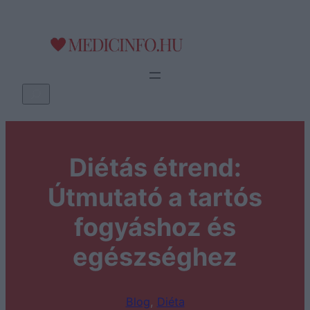
Ugrás
a
tartalomhoz
K
e
r
e
Diétás étrend:
s
é
Útmutató a tartós
s
fogyáshoz és
egészséghez
Blog
, 
Diéta