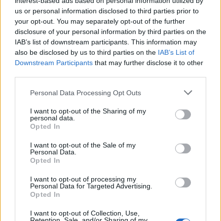
interest-based ads based on personal information utilized by
mint a cukros üdítők és a nagy mennyiségű
us or personal information disclosed to third parties prior to
gyümölcslé, gyors inzulincsúcsot okoznak, ami
your opt-out. You may separately opt-out of the further
gátolja a zsírégetést. A diétás étrendben a kerülendő
disclosure of your personal information by third parties on the
IAB’s list of downstream participants. This information may
ételek listája nem a tiltásról, hanem a szervezet
also be disclosed by us to third parties on the
IAB’s List of
számára értéktelen kalóriák kiiktatásáról szól. A
Downstream Participants
that may further disclose it to other
transzzsírokban gazdag ételek szintén kerülendők a
third parties.
gyulladásfokozó hatásuk miatt.
Personal Data Processing Opt Outs
Mi a különbség a
I want to opt-out of the Sharing of my
personal data.
Opted In
tartós életmódváltás
I want to opt-out of the Sale of my
Personal Data.
és a gyors
Opted In
I want to opt-out of processing my
villámfogyókúrák
Personal Data for Targeted Advertising.
Opted In
között?
I want to opt-out of Collection, Use,
Retention, Sale, and/or Sharing of my