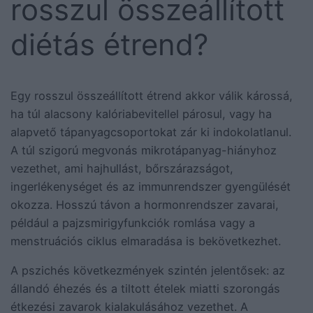
rosszul összeállított
diétás étrend?
Egy rosszul összeállított étrend akkor válik károssá,
ha túl alacsony kalóriabevitellel párosul, vagy ha
alapvető tápanyagcsoportokat zár ki indokolatlanul.
A túl szigorú megvonás mikrotápanyag-hiányhoz
vezethet, ami hajhullást, bőrszárazságot,
ingerlékenységet és az immunrendszer gyengülését
okozza. Hosszú távon a hormonrendszer zavarai,
például a pajzsmirigyfunkciók romlása vagy a
menstruációs ciklus elmaradása is bekövetkezhet.
A pszichés következmények szintén jelentősek: az
állandó éhezés és a tiltott ételek miatti szorongás
étkezési zavarok kialakulásához vezethet. A