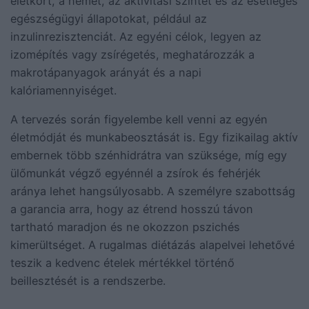
életkort, a nemet, az aktivitási szintet és az esetleges
egészségügyi állapotokat, például az
inzulinrezisztenciát. Az egyéni célok, legyen az
izomépítés vagy zsírégetés, meghatározzák a
makrotápanyagok arányát és a napi
kalóriamennyiséget.
A tervezés során figyelembe kell venni az egyén
életmódját és munkabeosztását is. Egy fizikailag aktív
embernek több szénhidrátra van szüksége, míg egy
ülőmunkát végző egyénnél a zsírok és fehérjék
aránya lehet hangsúlyosabb. A személyre szabottság
a garancia arra, hogy az étrend hosszú távon
tartható maradjon és ne okozzon pszichés
kimerültséget. A rugalmas diétázás alapelvei lehetővé
teszik a kedvenc ételek mértékkel történő
beillesztését is a rendszerbe.