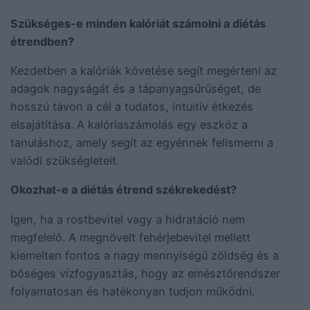
Szükséges-e minden kalóriát számolni a diétás
étrendben?
Kezdetben a kalóriák követése segít megérteni az
adagok nagyságát és a tápanyagsűrűséget, de
hosszú távon a cél a tudatos, intuitív étkezés
elsajátítása. A kalóriaszámolás egy eszköz a
tanuláshoz, amely segít az egyénnek felismerni a
valódi szükségleteit.
Okozhat-e a diétás étrend székrekedést?
Igen, ha a rostbevitel vagy a hidratáció nem
megfelelő. A megnövelt fehérjebevitel mellett
kiemelten fontos a nagy mennyiségű zöldség és a
bőséges vízfogyasztás, hogy az emésztőrendszer
folyamatosan és hatékonyan tudjon működni.